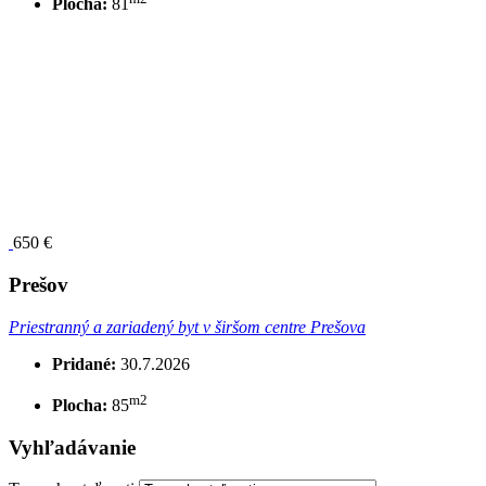
Plocha:
81
650 €
Prešov
Priestranný a zariadený byt v širšom centre Prešova
Pridané:
30.7.2026
m2
Plocha:
85
Vyhľadávanie