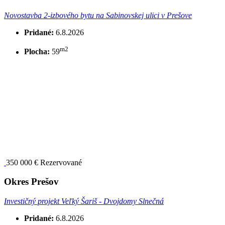
Novostavba 2-izbového bytu na Sabinovskej ulici v Prešove
Pridané:
6.8.2026
m2
Plocha:
59
350 000 €
Rezervované
Okres Prešov
Investičný projekt Veľký Šariš - Dvojdomy Slnečná
Pridané:
6.8.2026