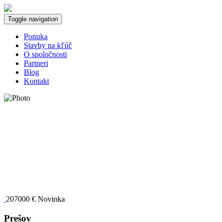
Toggle navigation
Ponuka
Stavby na kľúč
O spoločnosti
Partneri
Blog
Kontakt
207000 €
Novinka
Prešov