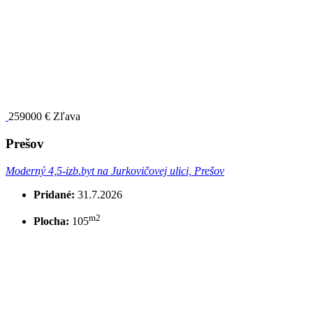
259000 €
Zľava
Prešov
Moderný 4,5-izb.byt na Jurkovičovej ulici, Prešov
Pridané:
31.7.2026
m2
Plocha:
105