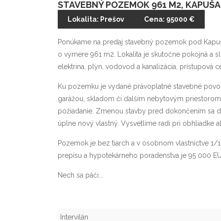
STAVEBNÝ POZEMOK 961 M2, KAPUŠA
Lokalita: Prešov
Cena: 95000 €
Ponúkame na predaj stavebný pozemok pod Kapuš
o výmere 961 m2. Lokalita je skutočne pokojná a s
elektrina, plyn, vodovod a kanalizácia, prístupová c
Ku pozemku je vydané právoplatné stavebné povol
garážou, skladom či ďalším nebytovým priestorom.
požiadanie. Zmenou stavby pred dokončením sa dá
úplne nový vlastný. Vysvetlíme radi pri obhliadke a
Pozemok je bez tiarch a v osobnom vlastníctve 1/1.
prepisu a hypotekárneho poradenstva je 95 000 E
Nech sa páči...
Intervilán