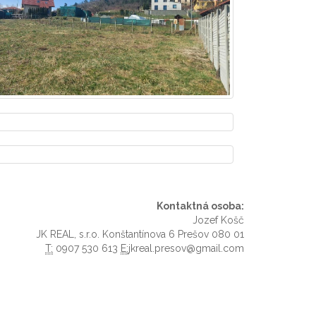
Kontaktná osoba:
Jozef Košč
JK REAL, s.r.o. Konštantínova 6 Prešov 080 01
T:
0907 530 613
E:
jkreal.presov@gmail.com