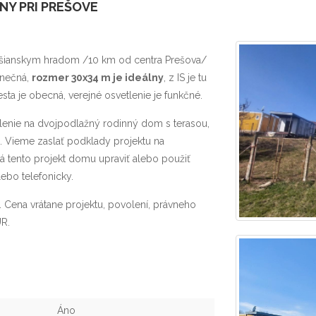
NY PRI PREŠOVE
ianskym hradom /10 km od centra Prešova/
lnečná,
rozmer 30x34 m je ideálny
, z IS je tu
esta je obecná, verejné osvetlenie je funkčné.
enie na dvojpodlažný rodinný dom s terasou,
 Vieme zaslať podklady projektu na
 tento projekt domu upraviť alebo použiť
lebo telefonicky.
 Cena vrátane projektu, povolení, právneho
UR.
Áno