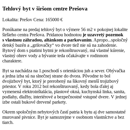
Tehlový byt v širšom centre Prešova
Lokalita: Prešov
Cena: 165000 €
Ponúkame na predaj tehlový byt o výmere 56 m2 v pokojnej lokalite
širšieho centra Prešova. Pridanou hodnotou
je uzavretý pozemok
s vlastnou záhradou, altánkom a parkovaním
. Apropo...spoločný
detský bazén a „grilovačky“ vo dvore tiež nie sú na zahodenie.
Bytový dom s piatimi bytmi je rekonštruovaný, má vlastné kúrenie,
vlastný ohrev vody a bývanie teda očakávajte v rodinnom
charaktere.
Byt sa nachádza na 1.poschodí s orientáciou juh a sever. Obývačka
a jedna izba sú na slnečnej strane do dvora. Pôvodne to bol
dvojizbový byt, ktorý je prerobený na šikovný menší trojizbový
priestor. V roku 2012 bol rekonštruovaný, kedy bola ďalej aj
vymenená elektroinštalácia, plastové okná, kuchynská linka, sanita,
podlahy, dlažby, interiérové a bezpečnostné vstupné dvere. V jednej
izbe ostali bukové drevené parkety.
Okrem spoločným nebytových častí patria k bytu aj dve samostatné
murované pivnice. Byt je samozrejme v osobnom vlastníctve a bez
tiarch.