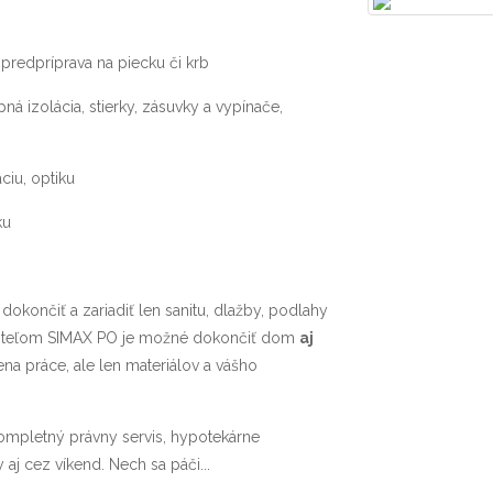
predpríprava na piecku či krb
ná izolácia, stierky, zásuvky a vypínače,
ciu, optiku
ku
okončiť a zariadiť len sanitu, dlažby, podlahy
taviteľom SIMAX PO je možné dokončiť dom
aj
a práce, ale len materiálov a vášho
ompletný právny servis, hypotekárne
aj cez víkend. Nech sa páči...