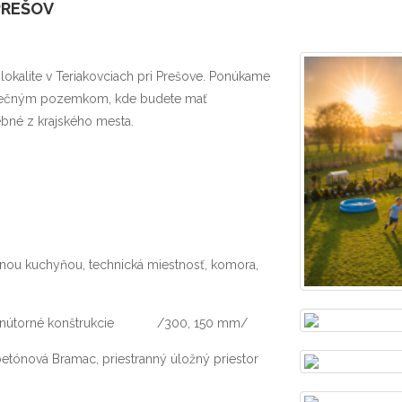
PREŠOV
okalite v Teriakovciach pri Prešove. Ponúkame
lnečným pozemkom, kde budete mať
ebné z krajského mesta.
enou kuchyňou, technická miestnosť, komora,
a vnútorné konštrukcie /300, 150 mm/
betónová Bramac, priestranný úložný priestor