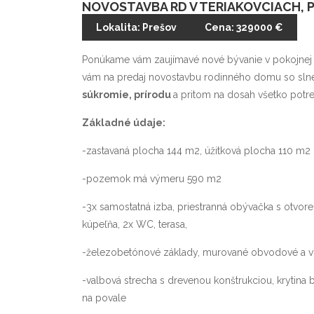
NOVOSTAVBA RD V TERIAKOVCIACH, 
Lokalita: Prešov
Cena: 329000 €
Ponúkame vám zaujímavé nové bývanie v pokojnej l
vám na predaj novostavbu rodinného domu so s
súkromie, prírodu
a pritom na dosah všetko potr
Základné údaje:
-zastavaná plocha 144 m2, úžitková plocha 110 m2
-pozemok má výmeru 590 m2
-3x samostatná izba, priestranná obývačka s otvor
kúpeľňa, 2x WC, terasa,
-železobetónové základy, murované obvodové 
-valbová strecha s drevenou konštrukciou, krytina 
na povale