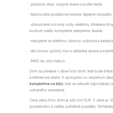
-plastové okná, vstupné dvere a portál Hesta
-teplovodné podlahové kúrenie, tepelné čerpadlo, 
-dokončené rozvody vody, elektriny, striekaná strop
bodové svetlá, kompletné zateplenie, fasáda
-napojenie na elektrinu, obecný vodovod a kanalizá
-ako bonus oporný múr a základná úprava pozem
-MHD do 200 metrov
Dom sa predáva v stave holo dom, kde bude treba d
a interiérové dvere. V spolupráci so skúseným s
kompletne na kľúč,
kde sa nebude započítavať cen
vybraného zariadenia.
Cena stavu holo dom je 329 000 EUR. V cene je k
poradenstvo a všetky potrebné poplatky. Obhliadky 