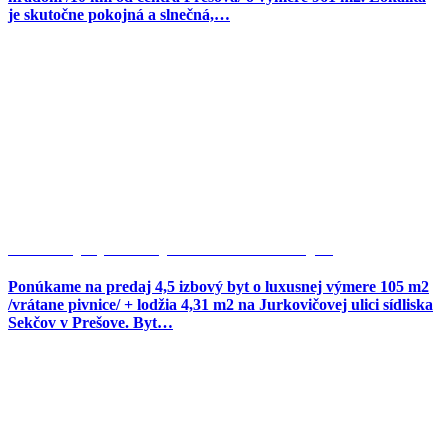
je skutočne pokojná a slnečná,…
Moderný 4,5-izb.byt na Jurkovičovej…
Ponúkame na predaj 4,5 izbový byt o luxusnej výmere 105 m2
/vrátane pivnice/ + lodžia 4,31 m2 na Jurkovičovej ulici sídliska
Sekčov v Prešove. Byt…