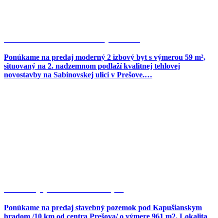
Novostavba 2-izbového bytu na…
Ponúkame na predaj moderný 2 izbový byt s výmerou 59 m²,
situovaný na 2. nadzemnom podlaží kvalitnej tehlovej
novostavby na Sabinovskej ulici v Prešove.…
Stavebný pozemok 961 m2,…
Ponúkame na predaj stavebný pozemok pod Kapušianskym
hradom /10 km od centra Prešova/ o výmere 961 m2. Lokalita