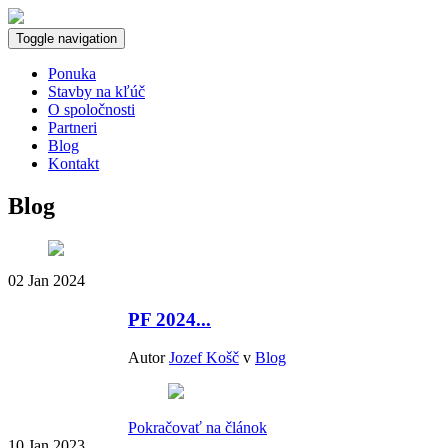
Toggle navigation
Ponuka
Stavby na kľúč
O spoločnosti
Partneri
Blog
Kontakt
Blog
02
Jan 2024
PF 2024...
Autor
Jozef Košč
v
Blog
Pokračovať na článok
10
Jan 2023