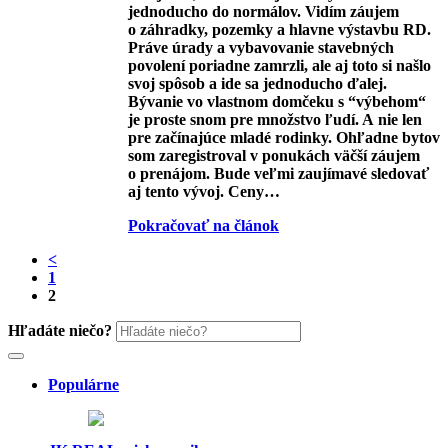
jednoducho do normálov. Vidím záujem
o záhradky, pozemky a hlavne výstavbu RD.
Práve úrady a vybavovanie stavebných
povolení poriadne zamrzli, ale aj toto si našlo
svoj spôsob a ide sa jednoducho ďalej.
Bývanie vo vlastnom domčeku s “výbehom“
je proste snom pre množstvo ľudí. A nie len
pre začínajúce mladé rodinky. Ohľadne bytov
som zaregistroval v ponukách väčší záujem
o prenájom. Bude veľmi zaujímavé sledovať
aj tento vývoj. Ceny…
Pokračovať na článok
<
1
2
Hľadáte niečo?
Populárne