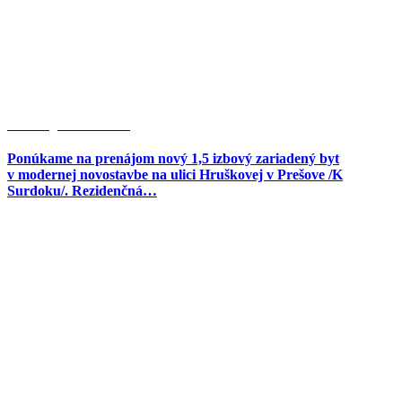
Prenájom 38 m2
Ponúkame na prenájom nový 1,5 izbový zariadený byt
v modernej novostavbe na ulici Hruškovej v Prešove /K
Surdoku/. Rezidenčná…
Stavebný pozemok v Haniske…