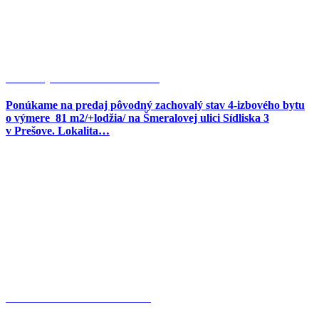
81 m2 pôvodného stavu…
Ponúkame na predaj pôvodný zachovalý stav 4-izbového bytu
o výmere 81 m2/+lodžia/ na Šmeralovej ulici Sídliska 3
v Prešove. Lokalita…
Novostavba RD len 13…