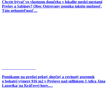
Chcete bývať vo vlastnom domčeku v lokalite medzi mestami
Prešov a Sabinov? Obec Ostrovany ponúka takúto možnosť.
Táto nehnuteľnosť…
Dobrá investícia!
Ponúkame na predaj pekný slnečný a rovinatý pozemok
o bohatej výmere 916 m2 v Prešove nad sídliskom 3 /ulica Jána
Lazoríka/ na Kráľovej hore.…