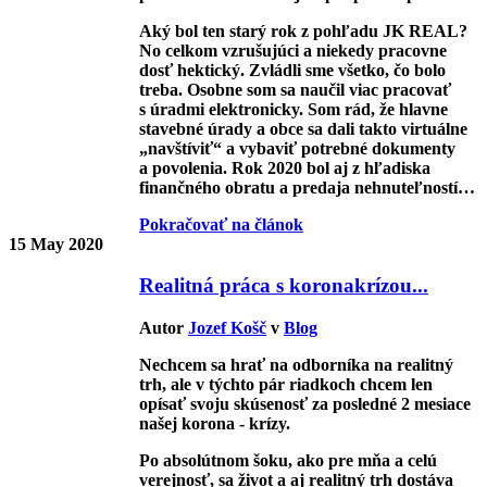
Aký bol ten starý rok z pohľadu JK REAL?
No celkom vzrušujúci a niekedy pracovne
dosť hektický. Zvládli sme všetko, čo bolo
treba. Osobne som sa naučil viac pracovať
s úradmi elektronicky. Som rád, že hlavne
stavebné úrady a obce sa dali takto virtuálne
„navštíviť“ a vybaviť potrebné dokumenty
a povolenia. Rok 2020 bol aj z hľadiska
finančného obratu a predaja nehnuteľností…
Pokračovať na článok
15
May 2020
Realitná práca s koronakrízou...
Autor
Jozef Košč
v
Blog
Nechcem sa hrať na odborníka na realitný
trh, ale v týchto pár riadkoch chcem len
opísať svoju skúsenosť za posledné 2 mesiace
našej korona - krízy.
Po absolútnom šoku, ako pre mňa a celú
verejnosť, sa život a aj realitný trh dostáva