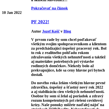
Pokračovať na článok
10
Jan 2022
PF 2022!
Autor
Jozef Košč
v
Blog
V prvom rade by som chcel poďakovať
všetkým svojim spolupracovníkom a klientom
za predchádzajúci úspešný pracovný rok. Bol
to rok z realitného pohľadu rokom
zdražovania všetkých nehnuteľností a taktiež
aj materiálov potrebných pri výstavbe
rodinných domčekov. Niekedy bolo až
prekvapujúce, kde sa ceny hlavne pri bytoch
dostali.
Do nového roka želám všetkým hlavne pevné
zdravíčko, úspešný a šťastný nový rok 2022
a aj stabilizáciu cien všetkých nehnuteľností.
Osobne by som si želal aj poriadok a zdravý
rozum kompetentných pri riešení covidovej
krízy. Naše ponuky môžete naďalej nájsť na