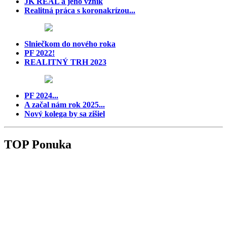
JK REAL a jeho vznik
Realitná práca s koronakrízou...
Slniečkom do nového roka
PF 2022!
REALITNÝ TRH 2023
PF 2024...
A začal nám rok 2025...
Nový kolega by sa zišiel
TOP Ponuka