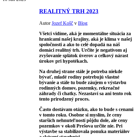
REALITNÝ TRH 2023
Autor
Jozef Košč
v
Blog
Všetci vidíme, aká je momentálne situácia za
hranicami našej krajiny, aká je klíma v našej
spoločnosti a ako to celé dopadá na náš
domáci realitný trh. Určite je negatívom aj
zvyšovanie splátok úverov a celkový nárast
úrokov pri hypotékach.
Na druhej strane stále je potreba niekde
bývať, mladé rodiny potrebujú vlastné
bývanie a stále tu bude záujem o výstavbu
rodinných domov, pozemky, rekreačné
záhrady či chatky. Nezastaví sa ani tento rok
tento prirodzený proces.
Často dostávam otázku, ako to bude s cenami
v tomto roku. Osobne si myslím, že ceny
starších nehnuteľností pôjdu dole, ale ceny
pozemkov v okolí Prešova určite nie. Pri
výstavbe sa stabilizovala ponuka materiálov
a skúsení stavebníci…