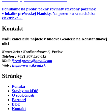
Ponúkame na predaj pekný rovinatý stavebný pozemok
v lokalite prešovskej Hanisky. Na pozemku sa nachádza
elektrická…
Kontakt
Našu kanceláriu nájdete v budove Geodézie na Konštantínovej
ulici
Kancelária : Konštantínova 6, Prešov
Telefón : +421 907 530 613
Mail:
jkreal.presov@gmail.com
Web :
https://www.jkreal.sk
Stránky
Ponuka
Stavby na kľúč
O spoločnosti
Partneri
Blog
Kontakt