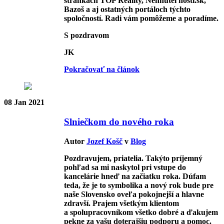
stránkach TOP Reality, Nehnuteľnosti.sk,
Bazoš a aj ostatných portáloch týchto
spoločností. Radi vám pomôžeme a poradíme.
S pozdravom
JK
Pokračovať na článok
08
Jan 2021
Slniečkom do nového roka
Autor
Jozef Košč
v
Blog
Pozdravujem, priatelia. Takýto príjemný
pohľad sa mi naskytol pri vstupe do
kancelárie hneď na začiatku roka. Dúfam
teda, že je to symbolika a nový rok bude pre
naše Slovensko oveľa pokojnejší a hlavne
zdravší. Prajem všetkým klientom
a spolupracovníkom všetko dobré a ďakujem
pekne za vašu doterajšiu podporu a pomoc.