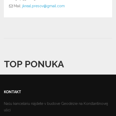
Mail:
jkreal.presov@gmail.com
TOP PONUKA
KONTAKT
Našu kanceláriu nájdete v budove Geodézie na Konštantínovej
ulici