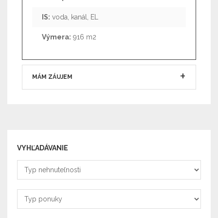
IS:
voda, kanál, EL
Výmera:
916 m2
MÁM ZÁUJEM
VYHĽADÁVANIE
Typ
nehnuteľnosti
Typ
ponuky