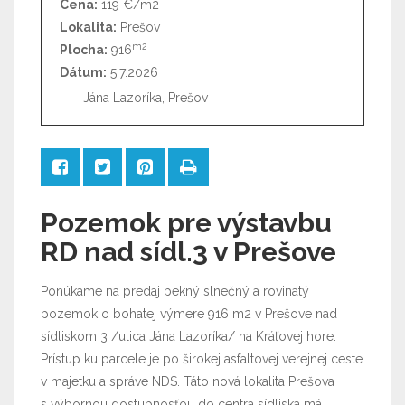
Cena:
119 €/m2
Lokalita:
Prešov
m2
Plocha:
916
Dátum:
5.7.2026
Jána Lazoríka, Prešov
Pozemok pre výstavbu
RD nad sídl.3 v Prešove
Ponúkame na predaj pekný slnečný a rovinatý
pozemok o bohatej výmere 916 m2 v Prešove nad
sídliskom 3 /ulica Jána Lazoríka/ na Kráľovej hore.
Prístup ku parcele je po širokej asfaltovej verejnej ceste
v majetku a správe NDS. Táto nová lokalita Prešova
s výbornou dostupnosťou do centra sídliska má