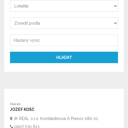
Lokalita
Zoradiť
podľa
Zoradiť
podľa
HĽADAŤ
Maklér
JOZEF KOŠČ
JK REAL, s.r.o. Konštantínova 6 Prešov 080 01
0907 530 613