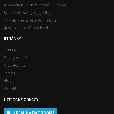
Kancelária : Konštantínova 6, Prešov
Telefón : +421 907 530 613
Mail:
jkreal.presov@gmail.com
Web :
https://www.jkreal.sk
STRÁNKY
Ponuka
Stavby na kľúč
O spoločnosti
Partneri
Blog
Kontakt
UŽITOČNÉ ODKAZY
JK REAL NA FACEBOOKU