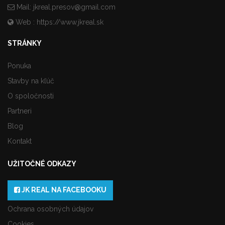
Mail:
jkreal.presov@gmail.com
Web :
https://www.jkreal.sk
STRÁNKY
Ponuka
Stavby na kľúč
O spoločnosti
Partneri
Blog
Kontakt
UŽITOČNÉ ODKAZY
JK REAL NA FACEBOOKU
Ochrana osobných údajov
Cookies