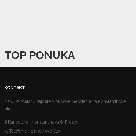
TOP PONUKA
KONTAKT
Našu kanceláriu nájdete v budove Geodézie na Konštantínovej
ulici
Kancelária : Konštantínova 6, Prešov
Telefón : +421 907 530 613