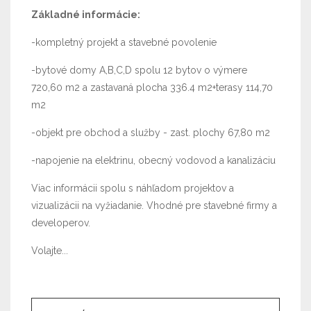
Základné informácie:
-kompletný projekt a stavebné povolenie
-bytové domy A,B,C,D spolu 12 bytov o výmere
720,60 m2 a zastavaná plocha 336.4 m2+terasy 114,70
m2
-objekt pre obchod a služby - zast. plochy 67,80 m2
-napojenie na elektrinu, obecný vodovod a kanalizáciu
Viac informácii spolu s náhľadom projektov a
vizualizácii na vyžiadanie. Vhodné pre stavebné firmy a
developerov.
Volajte...