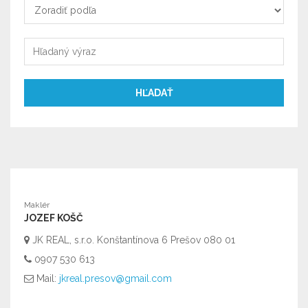
Zoradiť
podľa
Zoradiť
podľa
HĽADAŤ
Maklér
JOZEF KOŠČ
JK REAL, s.r.o. Konštantínova 6 Prešov 080 01
0907 530 613
Mail:
jkreal.presov@gmail.com