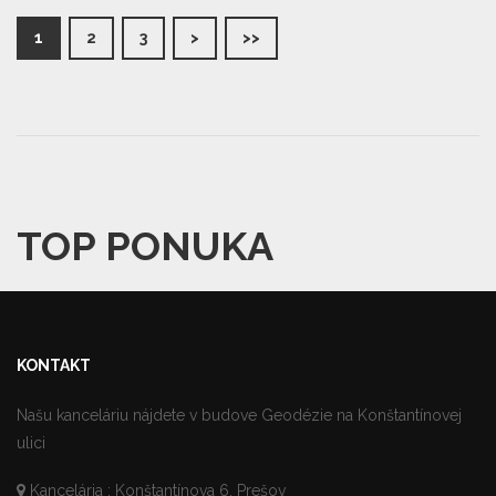
1
2
3
>
>>
TOP PONUKA
KONTAKT
Našu kanceláriu nájdete v budove Geodézie na Konštantínovej
ulici
Kancelária : Konštantínova 6, Prešov