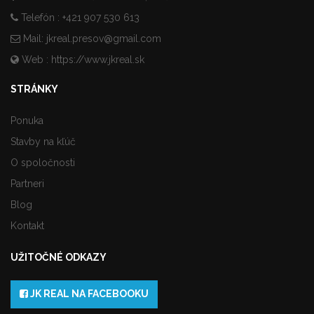
Telefón : +421 907 530 613
Mail:
jkreal.presov@gmail.com
Web :
https://www.jkreal.sk
STRÁNKY
Ponuka
Stavby na kľúč
O spoločnosti
Partneri
Blog
Kontakt
UŽITOČNÉ ODKAZY
JK REAL NA FACEBOOKU