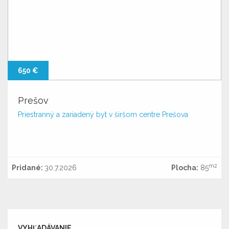
650 €
Prešov
Priestranný a zariadený byt v širšom centre Prešova
m2
Pridané:
30.7.2026
Plocha:
85
VYHĽADÁVANIE