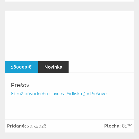
180000 €
Novinka
Prešov
81 m2 pôvodného stavu na Sídlisku 3 v Prešove
m2
Pridané:
30.7.2026
Plocha:
81