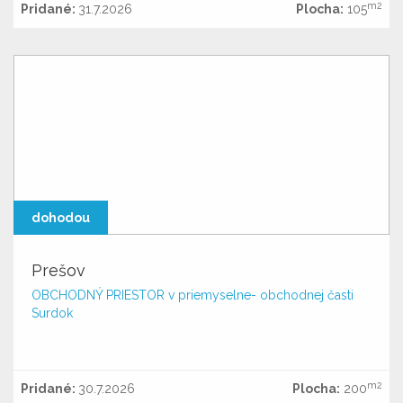
m2
Pridané:
31.7.2026
Plocha:
105
dohodou
Prešov
OBCHODNÝ PRIESTOR v priemyselne- obchodnej časti
Surdok
m2
Pridané:
30.7.2026
Plocha:
200