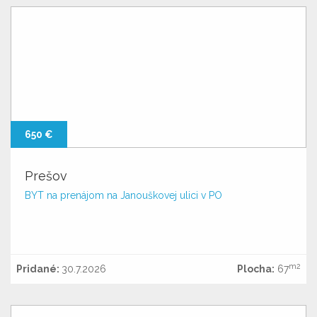
650 €
Prešov
BYT na prenájom na Janouškovej ulici v PO
m2
Pridané:
30.7.2026
Plocha:
67