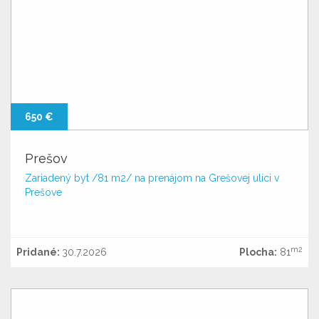
650 €
Prešov
Zariadený byt /81 m2/ na prenájom na Grešovej ulici v
Prešove
m2
Pridané:
30.7.2026
Plocha:
81