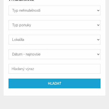
Typ
nehnuteľnosti
Typ
ponuky
Lokalita
Zoradiť
podľa
Zoradiť
podľa
HĽADAŤ