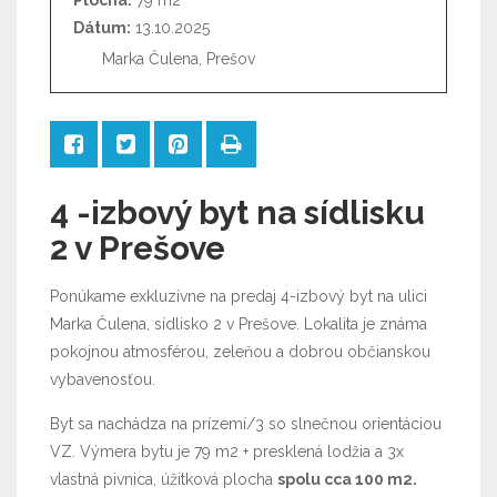
Plocha:
79 m2
Dátum:
13.10.2025
Marka Čulena, Prešov
4 -izbový byt na sídlisku
2 v Prešove
Ponúkame exkluzívne na predaj 4-izbový byt na ulici
Marka Čulena, sídlisko 2 v Prešove. Lokalita je známa
pokojnou atmosférou, zeleňou a dobrou občianskou
vybavenosťou.
Byt sa nachádza na prízemí/3 so slnečnou orientáciou
VZ. Výmera bytu je 79 m2 + presklená lodžia a 3x
vlastná pivnica, úžitková plocha
spolu cca 100 m2.