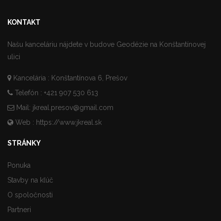
KONTAKT
Našu kanceláriu nájdete v budove Geodézie na Konštantínovej
ulici
Kancelária : Konštantínova 6, Prešov
Telefón : +421 907 530 613
Mail:
jkreal.presov@gmail.com
Web :
https://www.jkreal.sk
STRÁNKY
Ponuka
Stavby na kľúč
O spoločnosti
Partneri