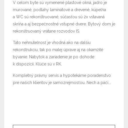
V celom byte sú vymenené plastové okná, jadro je
murované, podlahy laminátové a drevené, kúpeľňa
a WC sú rekonštruované, súčasťou sú 2x vstavaná
skriňa a aj bezpečnostné vstupné dvere. Bytový dom je
rekonštruovaný vrátane rozvodov IS.
Táto nehnuteľnosť je vhodná ako na ďalšiu
rekonštrukciu, tak po malej úprave aj na okamžité
bývanie. Nábytok a zariadenie je po dohode
k dispozícii. Kľúče sú v RK.
Kompletný právny servis a hypotekárne poradenstvo
pre našich klientov je samozrejmosťou. Nech a páči...