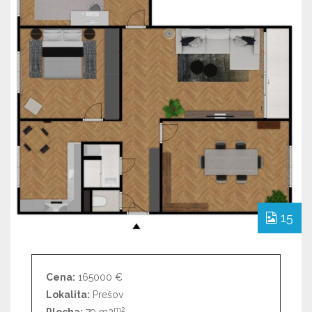
15
Cena:
165000 €
Lokalita:
Prešov
m2