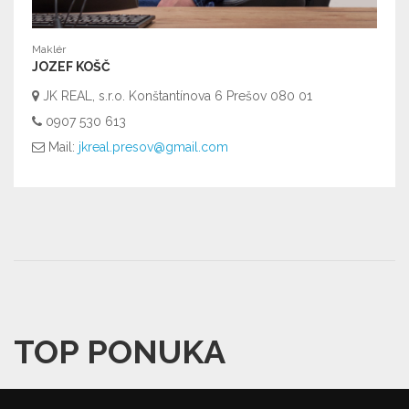
Maklér
JOZEF KOŠČ
JK REAL, s.r.o. Konštantínova 6 Prešov 080 01
0907 530 613
Mail:
jkreal.presov@gmail.com
TOP PONUKA