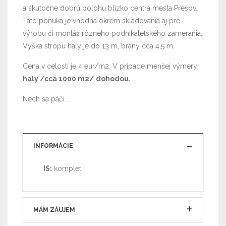
a skutočne dobrú polohu blízko centra mesta Prešov.
Táto ponuka je vhodná okrem skladovania aj pre
výrobu či montáž rôzneho podnikateľského zamerania.
Výška stropu haly je do 13 m, brány cca 4,5 m.
Cena v celosti je 4 eur/m2. V prípade menšej výmery
haly /cca 1000 m2/ dohodou.
Nech sa páči...
INFORMÁCIE
IS:
komplet
MÁM ZÁUJEM