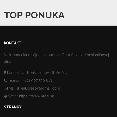
TOP PONUKA
KONTAKT
Našu kanceláriu nájdete v budove Geodézie na Konštantínovej
ulici
Kancelária : Konštantínova 6, Prešov
Telefón : +421 907 530 613
Mail:
jkreal.presov@gmail.com
Web :
https://www.jkreal.sk
STRÁNKY