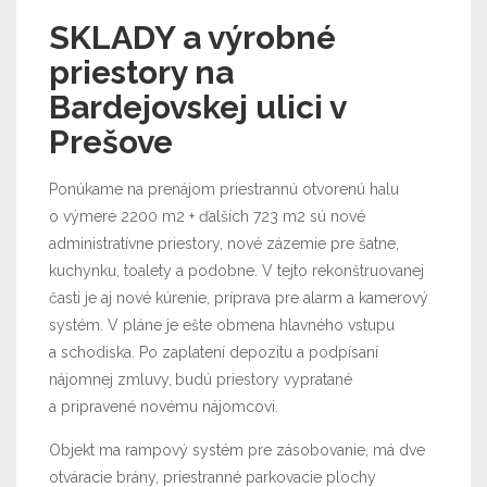
SKLADY a výrobné
priestory na
Bardejovskej ulici v
Prešove
Ponúkame na prenájom priestrannú otvorenú halu
o výmere 2200 m2 + ďalších 723 m2 sú nové
administratívne priestory, nové zázemie pre šatne,
kuchynku, toalety a podobne. V tejto rekonštruovanej
časti je aj nové kúrenie, príprava pre alarm a kamerový
systém. V pláne je ešte obmena hlavného vstupu
a schodiska. Po zaplatení depozitu a podpísaní
nájomnej zmluvy,
budú priestory vypratané
a pripravené novému nájomcovi.
Objekt ma rampový systém pre zásobovanie, má dve
otváracie brány, priestranné parkovacie plochy