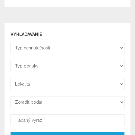
VYHĽADÁVANIE
Typ
nehnuteľnosti
Typ
ponuky
Lokalita
Zoradiť
podľa
Zoradiť
podľa