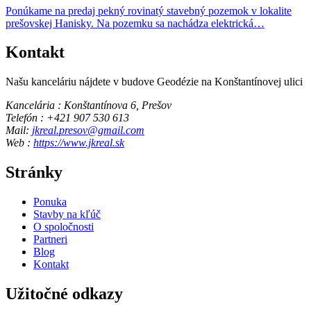
Ponúkame na predaj pekný rovinatý stavebný pozemok v lokalite
prešovskej Hanisky. Na pozemku sa nachádza elektrická…
Kontakt
Našu kanceláriu nájdete v budove Geodézie na Konštantínovej ulici
Kancelária : Konštantínova 6, Prešov
Telefón : +421 907 530 613
Mail:
jkreal.presov@gmail.com
Web :
https://www.jkreal.sk
Stránky
Ponuka
Stavby na kľúč
O spoločnosti
Partneri
Blog
Kontakt
Užitočné odkazy