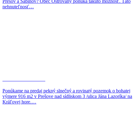
Prešov a Sabinov? Obec Ostrovany ponúka takúto možnosť. Táto
nehnuteľnosť…
Dobrá investícia!
Ponúkame na predaj pekný slnečný a rovinatý pozemok o bohatej
výmere 916 m2 v Prešove nad sídliskom 3 /ulica Jána Lazoríka/ na
Kráľovej hore.…