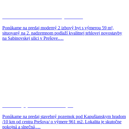
Novostavba 2-izbového bytu na…
Ponúkame na predaj moderný 2 izbový byt s výmerou 59 m²,
situovaný na 2. nadzemnom podlaží kvalitnej tehlovej novostavby
na Sabinovskej ulici v Prešove.…
Stavebný pozemok 961 m2,…
Ponúkame na predaj stavebný pozemok pod Kapušianskym hradom
/10 km od centra Prešova/ o výmere 961 m2. Lokalita je skutočne
pokojná a slnečná,…