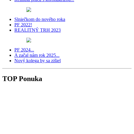
Slniečkom do nového roka
PF 2022!
REALITNÝ TRH 2023
PF 2024...
A začal nám rok 2025...
Nový kolega by sa zišiel
TOP Ponuka