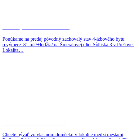
81 m2 pôvodného stavu…
Ponúkame na predaj pôvodný zachovalý stav 4-izbového bytu
o výmere 81 m2/+lodžia/ na Šmeralovej ulici Sídliska 3 v Prešove.
Lokalita…
Novostavba RD len 13…
Chcete bývať vo vlastnom domčeku v lokalite medzi mestami