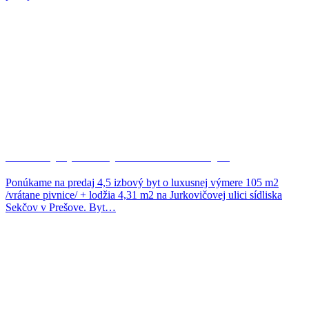
Moderný 4,5-izb.byt na Jurkovičovej…
Ponúkame na predaj 4,5 izbový byt o luxusnej výmere 105 m2
/vrátane pivnice/ + lodžia 4,31 m2 na Jurkovičovej ulici sídliska
Sekčov v Prešove. Byt…