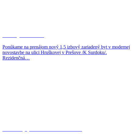
Prenájom 38 m2
Ponúkame na prenájom nový 1,5 izbový zariadený byt v modernej
novostavbe na ulici Hruškovej v Prešove /K Surdoku/.
Rezidenčná…
Stavebný pozemok v Haniske…