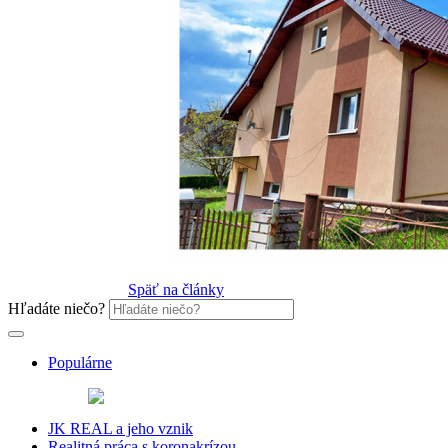
Späť na články
Hľadáte niečo?
Populárne
JK REAL a jeho vznik
Realitná práca s koronakrízou...